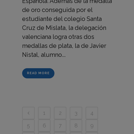
Española. Además de la medalla
de oro conseguida por el
estudiante del colegio Santa
Cruz de Mislata, la delegación
valenciana logra otras dos
medallas de plata, la de Javier
Nistal, alumno...
READ MORE
1
2
3
4
5
6
7
8
9