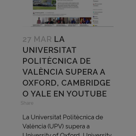
27 MAR
LA
UNIVERSITAT
POLITÈCNICA DE
VALÈNCIA SUPERA A
OXFORD, CAMBRIDGE
O YALE EN YOUTUBE
in
,
Share
La Universitat Politècnica de
València (UPV) supera a
University of Oxford, University