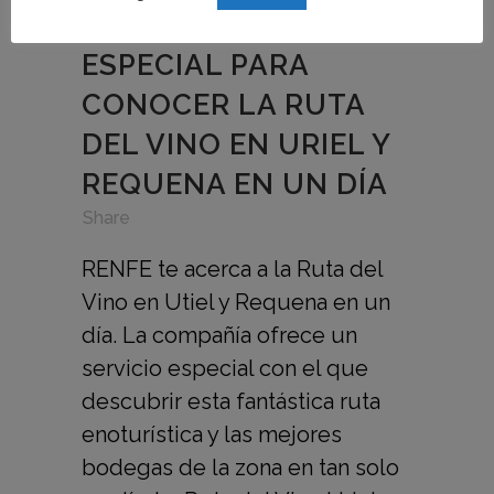
OFRECE UN SERVICIO
ESPECIAL PARA
CONOCER LA RUTA
DEL VINO EN URIEL Y
REQUENA EN UN DÍA
in
,
,
Share
RENFE te acerca a la Ruta del
Vino en Utiel y Requena en un
día. La compañía ofrece un
servicio especial con el que
descubrir esta fantástica ruta
enoturística y las mejores
bodegas de la zona en tan solo