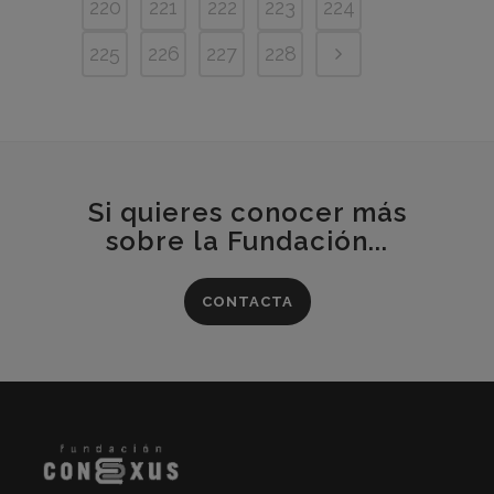
220
221
222
223
224
225
226
227
228
Si quieres conocer más
sobre la Fundación...
CONTACTA