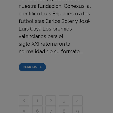
nuestra fundación, Conexus; al
científico Luis Enjuanes o a los
futbolistas Carlos Soler y José
Luis Gayá Los premios
valencianos para el
siglo XXI retomaron la
normalidad de su formato...
READ MORE
1
2
3
4
5
6
7
8
9