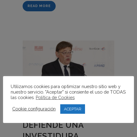
READ MORE
Utilizamos cookies para optimizar nuestro sitio web y
nuestro servicio. "Aceptar" si consiente el uso de TODAS
las cookies.
Política de Cookies
Cookie configuración
ACEPTAR
02 JUL
XIMO PUIG
DEFIENDE UNA
INVESTIDURA