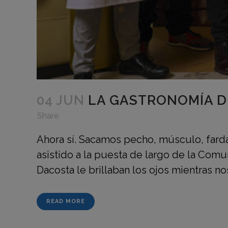
04 JUN
LA GASTRONOMÍA D
in
,
,
Share
Ahora sí. Sacamos pecho, músculo, farda
asistido a la puesta de largo de la Com
Dacosta le brillaban los ojos mientras no
READ MORE