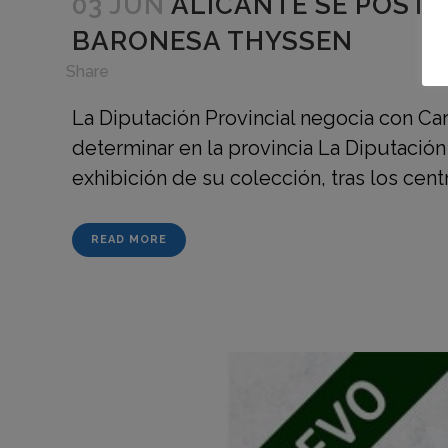
03 JUN
ALICANTE SE POSTU
BARONESA THYSSEN
in
,
Share
La Diputación Provincial negocia con C
determinar en la provincia La Diputació
exhibición de su colección, tras los centr
READ MORE