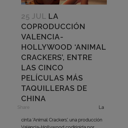
25 JUL
LA
COPRODUCCIÓN
VALENCIA-
HOLLYWOOD ‘ANIMAL
CRACKERS’, ENTRE
LAS CINCO
PELÍCULAS MÁS
TAQUILLERAS DE
CHINA
in
Share
La
cinta 'Animal Crackers', una producción
València-Hollywood codirigida por