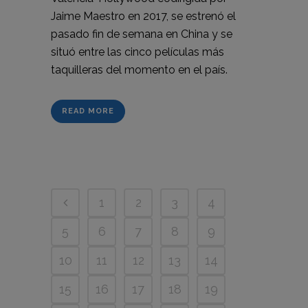
Jaime Maestro en 2017, se estrenó el
pasado fin de semana en China y se
situó entre las cinco películas más
taquilleras del momento en el país.
READ MORE
1
2
3
4
5
6
7
8
9
10
11
12
13
14
15
16
17
18
19