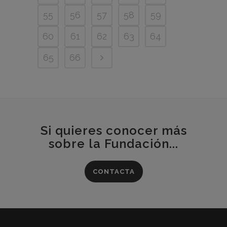
55
56
57
58
59
60
61
62
63
64
65
66
Si quieres conocer más
sobre la Fundación...
CONTACTA