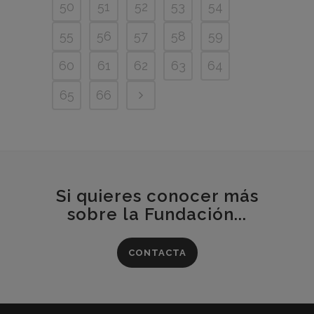
50
51
52
53
54
55
56
57
58
59
60
61
62
63
64
65
66
Si quieres conocer más
sobre la Fundación...
CONTACTA