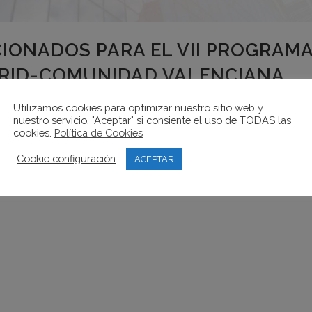
IONADOS PARA EL VII PROGRAMA
RID-COMUNIDAD VALENCIANA
Utilizamos cookies para optimizar nuestro sitio web y
nuestro servicio. "Aceptar" si consiente el uso de TODAS las
eccionados
para participar en la VII edición del programa de
cookies.
Política de Cookies
, que tendrá lugar del
15 al 26 de junio de 2026
:
Cookie configuración
ACEPTAR