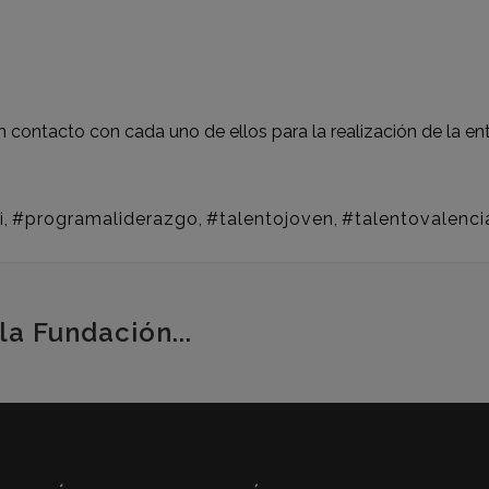
 contacto con cada uno de ellos para la realización de la ent
i
,
#programaliderazgo
,
#talentojoven
,
#talentovalenci
la Fundación...