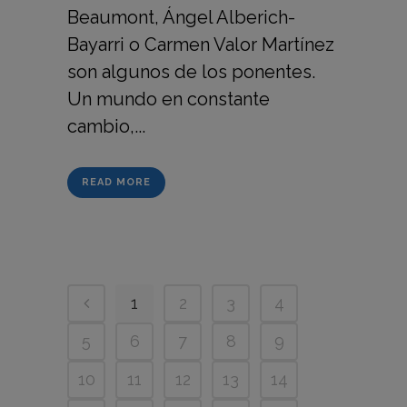
Beaumont, Ángel Alberich-
Bayarri o Carmen Valor Martínez
son algunos de los ponentes.
Un mundo en constante
cambio,...
READ MORE
1
2
3
4
5
6
7
8
9
10
11
12
13
14