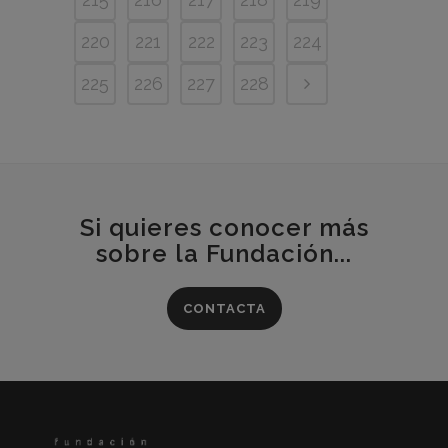
220
221
222
223
224
225
226
227
228
Si quieres conocer más
sobre la Fundación...
CONTACTA