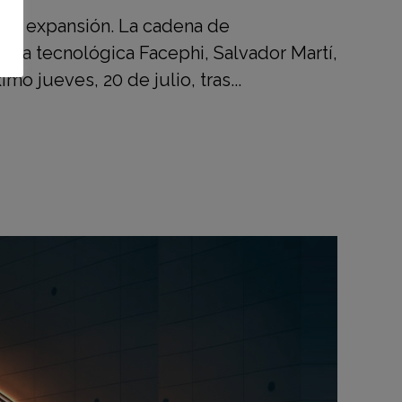
 en expansión. La cadena de
e la tecnológica Facephi, Salvador Martí,
o jueves, 20 de julio, tras...