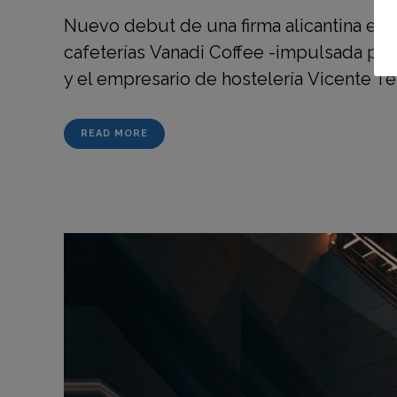
Nuevo debut de una firma alicantina en
cafeterías Vanadi Coffee -impulsada por 
y el empresario de hostelería Vicente Ter
READ MORE