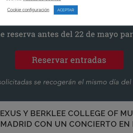
Cookie configuración
ACEPTAR
EXUS Y BERKLEE COLLEGE OF MU
 MADRID CON UN CONCIERTO EN 