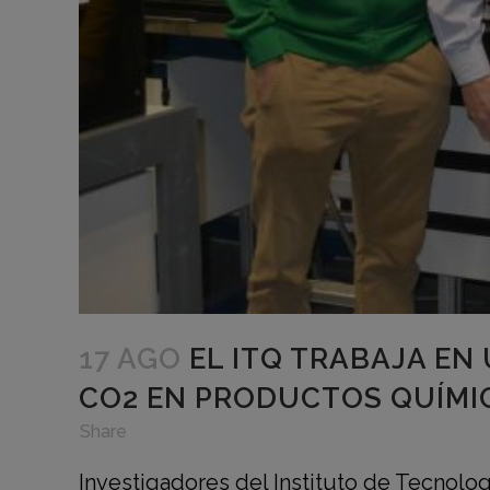
17 AGO
EL ITQ TRABAJA EN
CO2 EN PRODUCTOS QUÍMI
in
,
,
Share
Investigadores del Instituto de Tecnolog