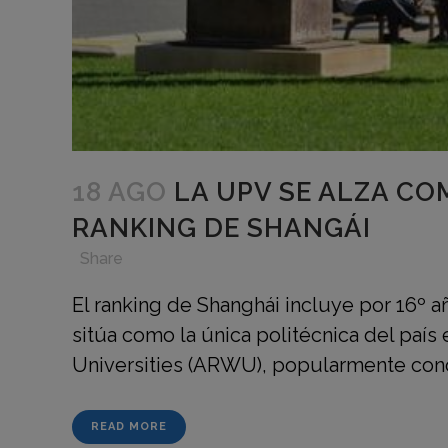
18 AGO
LA UPV SE ALZA CO
RANKING DE SHANGÁI
in
,
,
,
Share
El ranking de Shanghái incluye por 16º año
sitúa como la única politécnica del paí
Universities (ARWU), popularmente cono
READ MORE