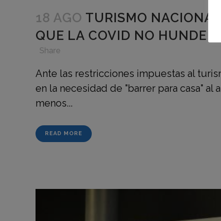
18 AGO
TURISMO NACIONAL:
QUE LA COVID NO HUNDE
in
,
,
,
Share
Ante las restricciones impuestas al turis
en la necesidad de "barrer para casa" al
menos...
READ MORE