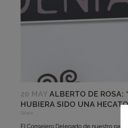
20 MAY
ALBERTO DE ROSA: 
HUBIERA SIDO UNA HECAT
in
,
,
Share
El Consejero Delegado de nuestro patron