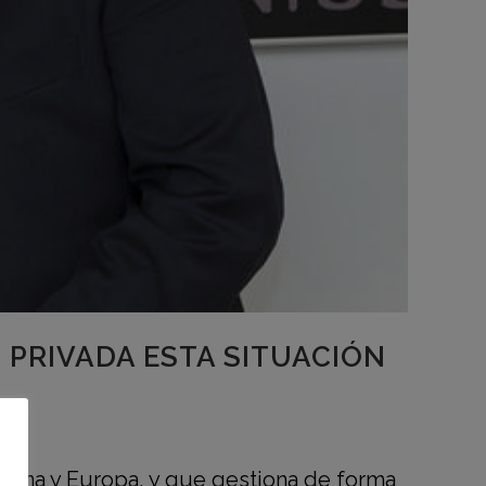
 PRIVADA ESTA SITUACIÓN
atina y Europa, y que gestiona de forma