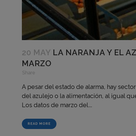
20 MAY
LA NARANJA Y EL 
MARZO
in
,
,
Share
A pesar del estado de alarma, hay sect
del azulejo o la alimentación, al igual 
Los datos de marzo del...
READ MORE