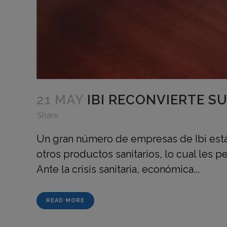
21 MAY
IBI RECONVIERTE S
in
,
,
Share
Un gran número de empresas de Ibi está
otros productos sanitarios, lo cual les 
Ante la crisis sanitaria, económica...
READ MORE