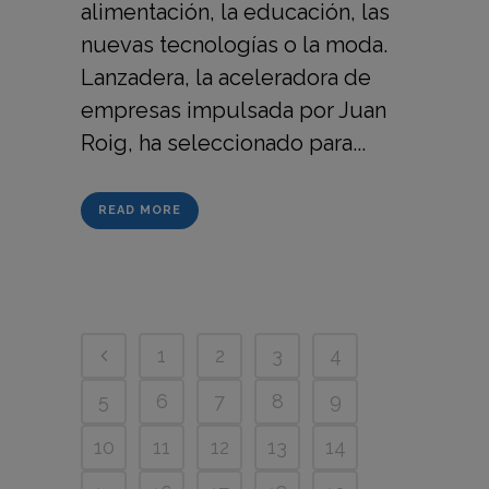
alimentación, la educación, las
nuevas tecnologías o la moda.
Lanzadera, la aceleradora de
empresas impulsada por Juan
Roig, ha seleccionado para...
READ MORE
1
2
3
4
5
6
7
8
9
10
11
12
13
14