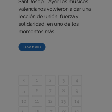
Sant Josep. Ayer los músicos
valencianos volvieron a dar una
lección de unión, fuerza y
solidaridad, en uno de los
momentos más...
READ MORE
1
2
3
4
5
6
7
8
9
10
11
12
13
14
15
16
17
18
19