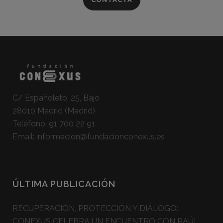
C/ Españoleto, 25, Bajo
28010 Madrid (Madrid)
Teléfono:
91 700 22 91
Email:
informacion@fundacionconexus.es
ÚLTIMA PUBLICACIÓN
RECUPERACIÓN, PROTECCIÓN Y DIÁLOGO:
CONEXUS CELEBRA UN ENCUENTRO CON RAÚL