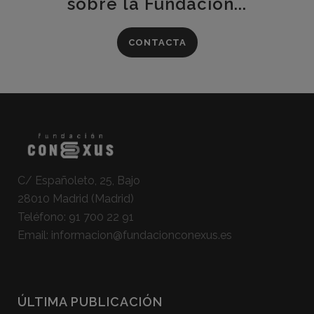
sobre la Fundación...
CONTACTA
C/ Españoleto, 25, Bajo
28010 Madrid (Madrid)
Teléfono:
91 700 22 91
Email:
informacion@fundacionconexus.es
ÚLTIMA PUBLICACIÓN