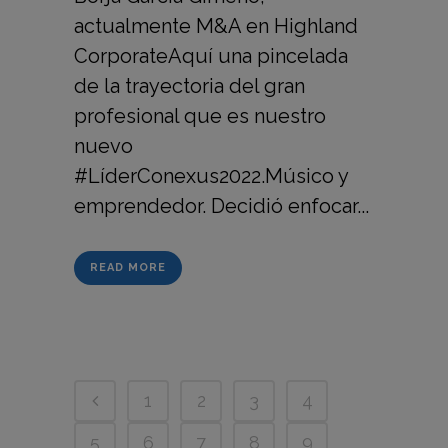
actualmente M&A en Highland
CorporateAquí una pincelada
de la trayectoria del gran
profesional que es nuestro
nuevo
#LíderConexus2022.Músico y
emprendedor. Decidió enfocar...
READ MORE
1
2
3
4
5
6
7
8
9