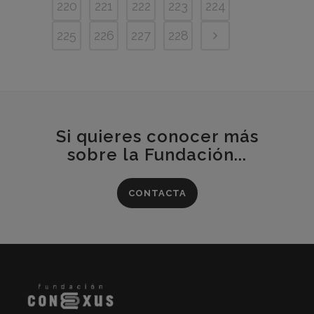
220
221
222
223
224
225
226
227
228
Si quieres conocer más
sobre la Fundación...
CONTACTA