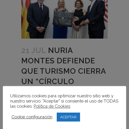
21 JUL
NURIA
MONTES DEFIENDE
QUE TURISMO CIERRA
UN “CÍRCULO
PERFECTO” EN SU
Utilizamos cookies para optimizar nuestro sitio web y
CONSELLERIA TRAS
nuestro servicio. "Aceptar" si consiente el uso de TODAS
las cookies.
Política de Cookies
LOS ATAQUES AL
Cookie configuración
ACEPTAR
SECTOR