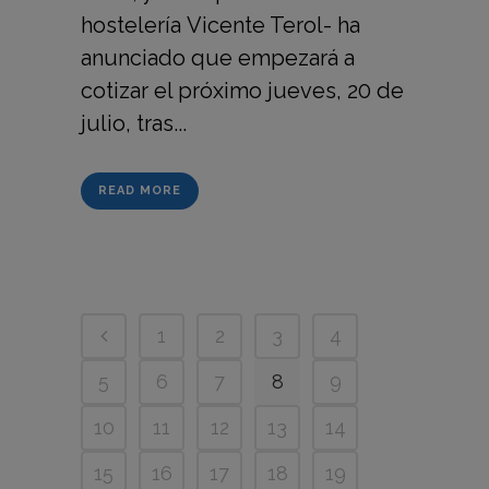
hostelería Vicente Terol- ha
anunciado que empezará a
cotizar el próximo jueves, 20 de
julio, tras...
READ MORE
1
2
3
4
5
6
7
8
9
10
11
12
13
14
15
16
17
18
19