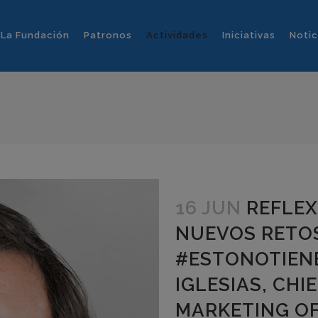
La Fundación
Patronos
Actividades
Iniciativas
Notic
16 JUN
REFLE
NUEVOS RETO
#ESTONOTIEN
IGLESIAS, CHI
MARKETING OF