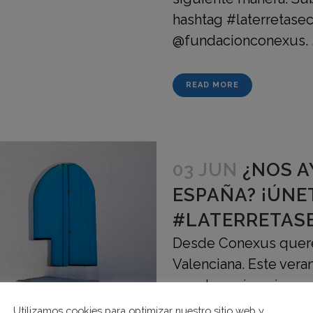
hashtag #laterretase
@fundacionconexus. .
READ MORE
03 JUN
¿NOS A
ESPAÑA? ¡ÚNE
#LATERRETAS
Desde Conexus quer
Valenciana. Este vera
nuestro país, así que 
#laterretasecreta. Q
Utilizamos cookies para optimizar nuestro sitio web y