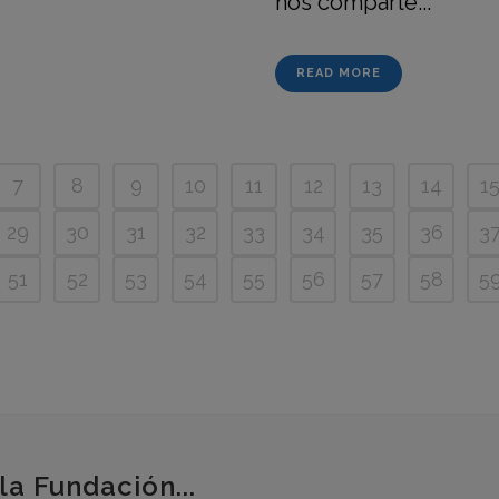
nos comparte...
READ MORE
7
8
9
10
11
12
13
14
1
29
30
31
32
33
34
35
36
3
51
52
53
54
55
56
57
58
5
la Fundación...