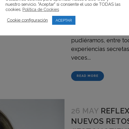
nuestro servicio. "Aceptar" si consiente el uso de TODAS las
que tenemos en la C
cookies.
Política de Cookies
lugares, actividades 
Cookie configuración
ACEPTAR
merecen la pena que c
por eso que hemos pe
pudiéramos, entre tod
experiencias secretas
veces...
READ MORE
26 MAY
REFLE
NUEVOS RETO