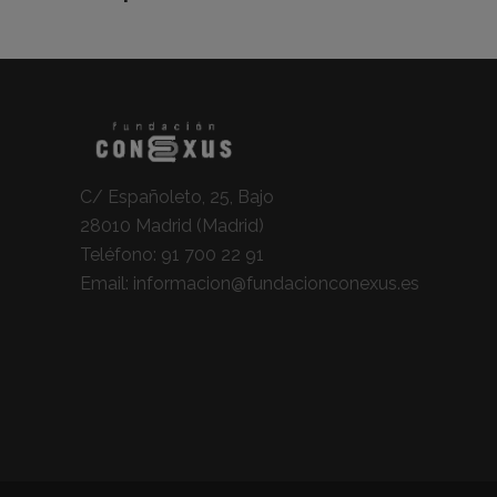
C/ Españoleto, 25, Bajo
28010 Madrid (Madrid)
Teléfono:
91 700 22 91
Email:
informacion@fundacionconexus.es