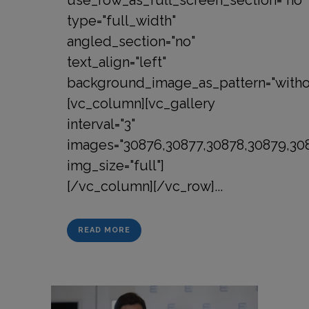
use_row_as_full_screen_section="no"
type="full_width"
angled_section="no"
text_align="left"
background_image_as_pattern="withou
[vc_column][vc_gallery
interval="3"
images="30876,30877,30878,30879,30
img_size="full"]
[/vc_column][/vc_row]...
READ MORE