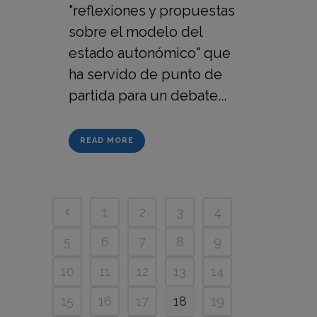
"reflexiones y propuestas
sobre el modelo del
estado autonómico" que
ha servido de punto de
partida para un debate...
READ MORE
1
2
3
4
5
6
7
8
9
10
11
12
13
14
15
16
17
18
19