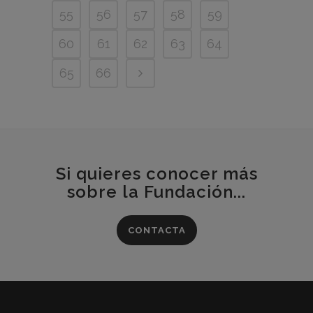
55
56
57
58
59
60
61
62
63
64
65
66
Si quieres conocer más
sobre la Fundación...
CONTACTA