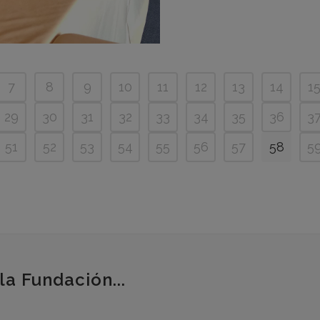
7
8
9
10
11
12
13
14
1
29
30
31
32
33
34
35
36
3
51
52
53
54
55
56
57
58
5
la Fundación...