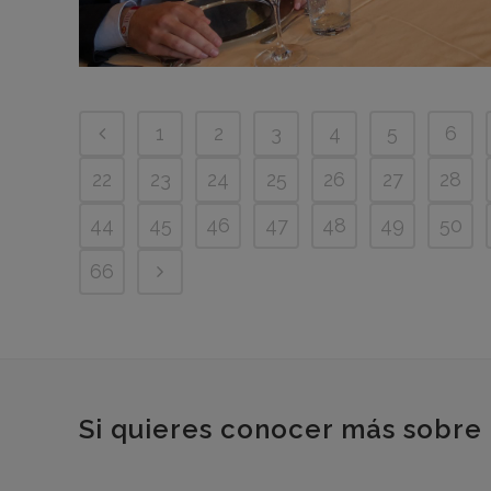
1
2
3
4
5
6
22
23
24
25
26
27
28
44
45
46
47
48
49
50
66
Si quieres conocer más sobre 