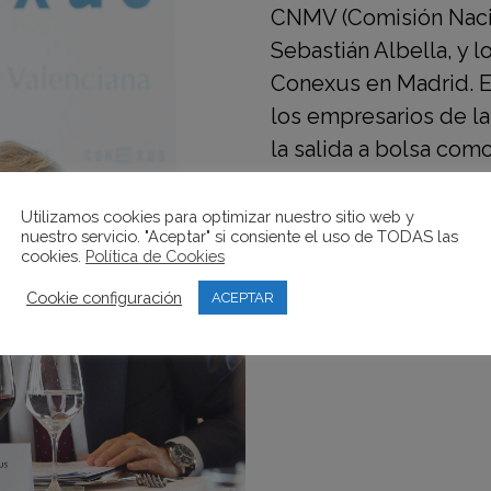
CNMV (Comisión Nacio
Sebastián Albella, y 
Conexus en Madrid. E
los empresarios de l
la salida a bolsa como
como medio para con
financiación, si no ta
Utilizamos cookies para optimizar nuestro sitio web y
nuestro servicio. "Aceptar" si consiente el uso de TODAS las
retención de talento, 
cookies.
Política de Cookies
Cookie configuración
ACEPTAR
READ MORE