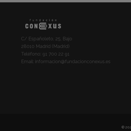
C/ Españoleto, 25, Bajo
28010 Madrid (Madrid)
Teléfono:
91 700 22 91
Email:
informacion@fundacionconexus.es
© 202