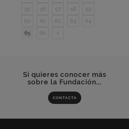
55
56
57
58
59
60
61
62
63
64
65
66
Si quieres conocer más
sobre la Fundación...
CONTACTA