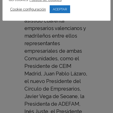
Jaime Echegoyen. Al
Cookie configuración
ACEPTAR
encuentro privado han
asistido cuarenta
empresarios valencianos y
madrileños entre ellos
representantes
empresariales de ambas
Comunidades, como el
Presidente de CEIM
Madrid, Juan Pablo Lázaro,
el nuevo Presidente del
Círculo de Empresarios,
Javier Vega de Seoane, la
Presidenta de ADEFAM,
Inés Juste, el Presidente