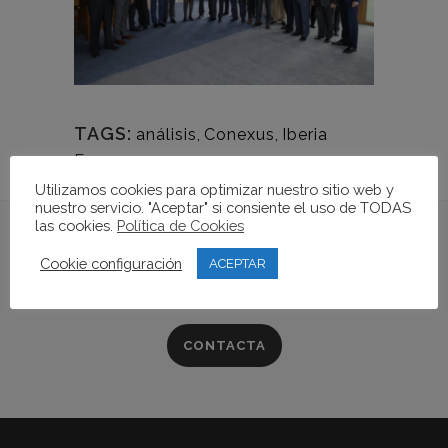
TAGS:
análisis
,
Conexus
,
Iberia
Express
Utilizamos cookies para optimizar nuestro sitio web y
nuestro servicio. "Aceptar" si consiente el uso de TODAS
las cookies.
Política de Cookies
Si quieres conocer más
Cookie configuración
ACEPTAR
sobre la Fundación...
CONTACTA