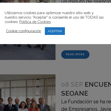
un minuto de silencio
destacado su figura p
Utilizamos cookies para optimizar nuestro sitio web y
en la ciudad de Valen
nuestro servicio. "Aceptar" si consiente el uso de TODAS las
cookies.
Política de Cookies
Presidente de Conexu
Casado todos los ind
Cookie configuración
ACEPTAR
avance de la economía
READ MORE
08 SEP
ENCUEN
SEOANE
La Fundación se ha re
de Empresarios, Javi