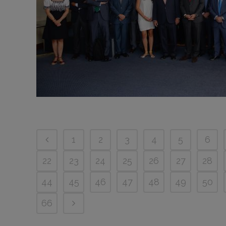
1
2
3
4
5
6
22
23
24
25
26
27
28
44
45
46
47
48
49
50
66