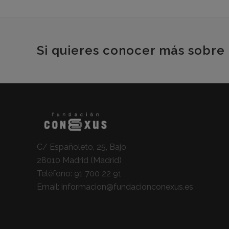
Si quieres conocer más sobre 
C/ Españoleto, 25, Bajo
28010 Madrid (Madrid)
Teléfono:
91 700 22 91
Email:
informacion@fundacionconexus.es