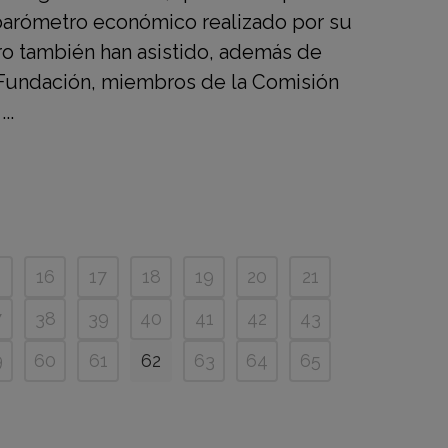
 barómetro económico realizado por su
ro también han asistido, además de
 Fundación, miembros de la Comisión
..
5
16
17
18
19
20
21
7
38
39
40
41
42
43
9
60
61
62
63
64
65