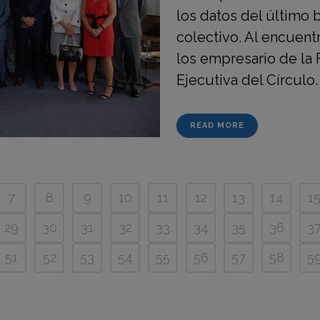
los datos del último
colectivo. Al encuent
los empresario de la
Ejecutiva del Círculo. .
READ MORE
7
8
9
10
11
12
13
14
1
29
30
31
32
33
34
35
36
3
51
52
53
54
55
56
57
58
5