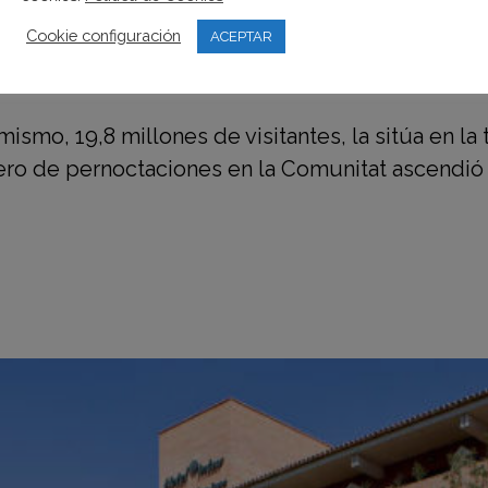
NCIANA FUE DESTINO DEL 10,2% 
Cookie configuración
ACEPTAR
mismo, 19,8 millones de visitantes, la sitúa en l
 de pernoctaciones en la Comunitat ascendió a 89,