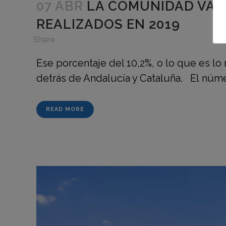
07 ABR
LA COMUNIDAD VALE
REALIZADOS EN 2019
in
,
Share
Ese porcentaje del 10,2%, o lo que es lo 
detrás de Andalucía y Cataluña. El número
READ MORE