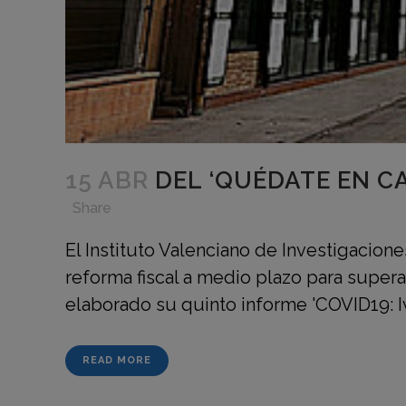
15 ABR
DEL ‘QUÉDATE EN C
in
,
,
,
Share
El Instituto Valenciano de Investigacione
reforma fiscal a medio plazo para super
elaborado su quinto informe 'COVID19: Iv
READ MORE