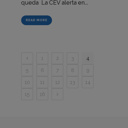
queda La CEV alerta en...
READ MORE
1
2
3
4
5
6
7
8
9
10
11
12
13
14
15
16