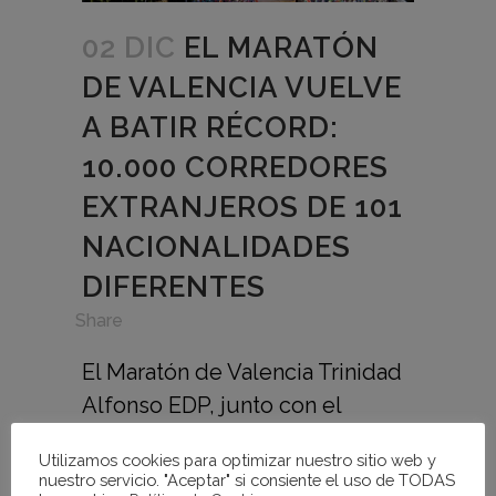
02 DIC
EL MARATÓN
DE VALENCIA VUELVE
A BATIR RÉCORD:
10.000 CORREDORES
EXTRANJEROS DE 101
NACIONALIDADES
DIFERENTES
in
,
Share
El Maratón de Valencia Trinidad
Alfonso EDP, junto con el
Ajuntament de València y
Utilizamos cookies para optimizar nuestro sitio web y
Turisme VLC, han presentado
nuestro servicio. "Aceptar" si consiente el uso de TODAS