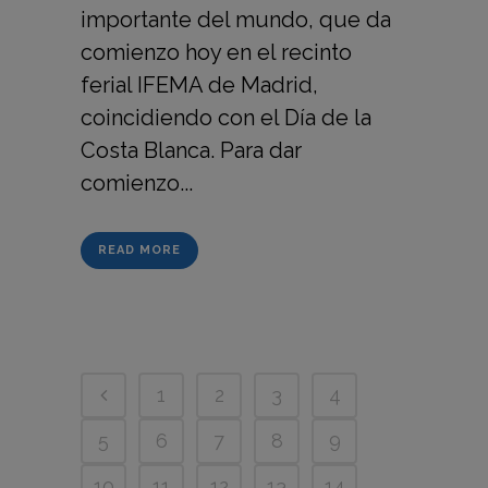
importante del mundo, que da
comienzo hoy en el recinto
ferial IFEMA de Madrid,
coincidiendo con el Día de la
Costa Blanca. Para dar
comienzo...
READ MORE
1
2
3
4
5
6
7
8
9
10
11
12
13
14