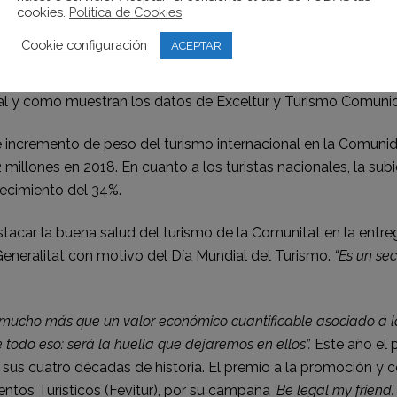
cookies.
Política de Cookies
ión se vio reforzado frente a otras actividades económicas, pa
un 14,5%).
Cookie configuración
ACEPTAR
re el empleo, que en 2017 alcanzaba un total de 288.000 pu
, tal y como muestran los datos de Exceltur y Turismo Comuni
 incremento de peso del turismo internacional en la Comunida
9,2 millones en 2018. En cuanto a los turistas nacionales, la
recimiento del 34%.
destacar la buena salud del turismo de la Comunitat en la en
 Generalitat con motivo del Día Mundial del Turismo.
“Es un se
“mucho más que un valor económico cuantificable asociado a la 
todo eso: será la huella que dejaremos en ellos”.
Este año el 
 sus cuatro décadas de historia. El premio a la promoción y c
tos Turísticos (Fevitur), por su campaña
‘Be legal my friend’