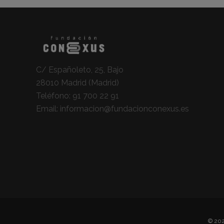
C/ Españoleto, 25, Bajo
28010 Madrid (Madrid)
Teléfono:
91 700 22 91
Email:
informacion@fundacionconexus.es
© 202