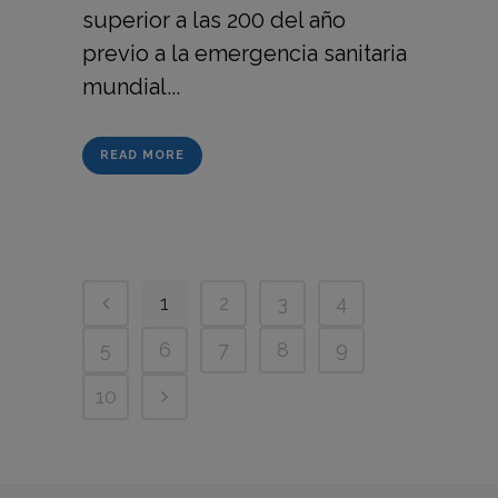
superior a las 200 del año
previo a la emergencia sanitaria
mundial...
READ MORE
1
2
3
4
5
6
7
8
9
10