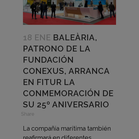
18 ENE
BALEÀRIA,
PATRONO DE LA
FUNDACIÓN
CONEXUS, ARRANCA
EN FITUR LA
CONMEMORACIÓN DE
SU 25º ANIVERSARIO
in
,
Share
La compañía marítima también
reafirmará en diferentes