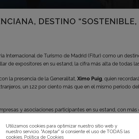
NCIANA, DESTINO “SOSTENIBLE, 
a Internacional de Turismo de Madrid (Fitur) como un destino
r de expositores en su estand, la cifra más alta de todas las
con la presencia de la Generalitat,
Ximo Puig
, quien recorda
s extranjeros, un 122 por ciento más que en el mismo periodo de
e empresas y asociaciones participantes en su estand, con más
amen tras la pandemia”, según el secretario autonómico, quien
icos de la Comunitat”.
Utilizamos cookies para optimizar nuestro sitio web y
nuestro servicio. "Aceptar" si consiente el uso de TODAS las
cookies.
Política de Cookies