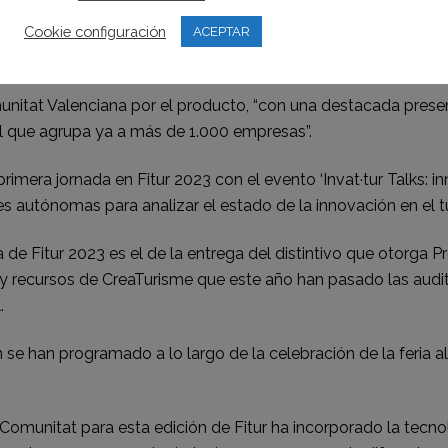
a de empresas especializadas en producto (aquellas que se d
onales o bienes adquiridos durante el viaje, entre otros) que 
Cookie configuración
ACEPTAR
itat Valenciana por el producto, “con una destacada presen
ial que agrupa ya a más de 1.000 empresas”.
primera jornada en Fitur 2023 con el evento ‘Invat·tur Talks: i
 autónomas para analizar el estado de la innovación en el t
de Fitur 2023 es el de la entrega del distintivo que otorga P
 recursos de CreaTurisme que este año han pasado las auditori
.
 se han programado a lo largo de la celebración de la feria 
omunitat para esta edición de Fitur ha incorporado la tecnol