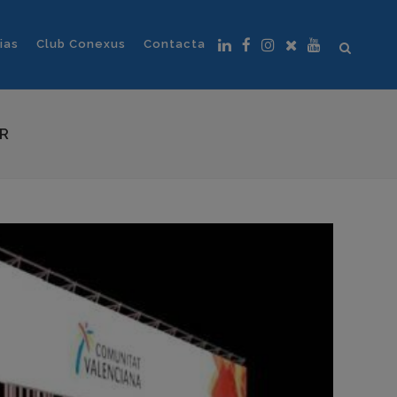
ias
Club Conexus
Contacta
UR