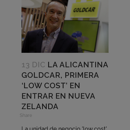
13 DIC
LA ALICANTINA
GOLDCAR, PRIMERA
‘LOW COST’ EN
ENTRAR EN NUEVA
ZELANDA
in
,
Share
La unidad de negocio 'low cost'