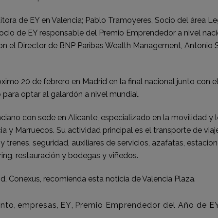
tora de EY en Valencia; Pablo Tramoyeres, Socio del área Leg
 Socio de EY responsable del Premio Emprendedor a nivel nacio
n el Director de BNP Paribas Wealth Management, Antonio Sole
róximo 20 de febrero en Madrid en la final nacional junto con
para optar al galardón a nivel mundial.
nciano con sede en Alicante, especializado en la movilidad y 
 y Marruecos. Su actividad principal es el transporte de viaje
 trenes, seguridad, auxiliares de servicios, azafatas, estacio
ring, restauración y bodegas y viñedos.
d, Conexus, recomienda esta noticia de
Valencia Plaza.
nto
,
empresas
,
EY
,
Premio Emprendedor del Año de E