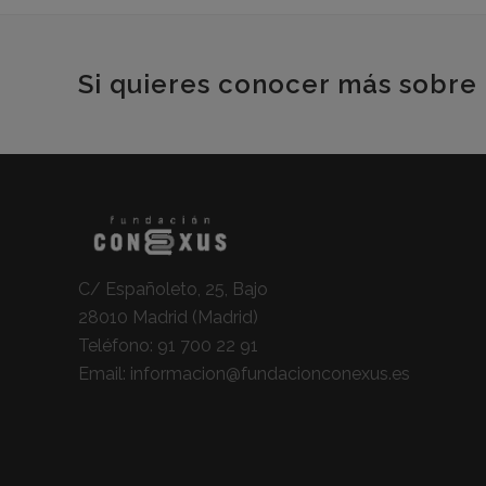
Si quieres conocer más sobre 
C/ Españoleto, 25, Bajo
28010 Madrid (Madrid)
Teléfono:
91 700 22 91
Email:
informacion@fundacionconexus.es