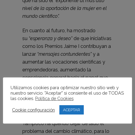
que ha sido el
“exponente al más alto
nivel de la aportación de la mujer en el
mundo científico”.
En cuanto al futuro, ha mostrado
su
“esperanza y deseo”
de que iniciativas
como los Premios Jaime I contribuyan a
lanzar
“mensajes contundentes”
y a
aumentar las vocaciones científicas y
emprendedoras, aumentado la
consciencia general hacia el papel que
juega la I+D+i y teniendo en mente el
Utilizamos cookies para optimizar nuestro sitio web y
nuestro servicio. "Aceptar" si consiente el uso de TODAS
objetivo de ir
“más allá de nuestras
las cookies.
Política de Cookies
fronteras, contribuyendo a la imagen y
prestigio de España”.
Cookie configuración
ACEPTAR
Tampoco ha querido dejar de lado el
problema del cambio climático, para lo