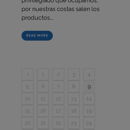
privilegiado que ocupamos,
por nuestras costas salen los
productos...
READ MORE
1
2
3
4
5
6
7
8
9
10
11
12
13
14
15
16
17
18
19
20
21
22
23
24