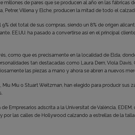
te millones de pares que se producen al año en las fábricas d
, Petrer, Villena y Elche, producen la mitad de todo el calza
% del total de sus compras, siendo un 8% de origen alicantin
te. EE.UU. ha pasado a convertirse así en el principal client
erés, como que es precisamente en la localidad de Elda, do
 personalidades tan destacadas como Laura Dern, Viola Davis
ciosamente las piezas a mano y ahora se abren a nuevos me
iu Miu o Stuart Weitzman, han elegido para producir sus zap
.
a de Empresarios adscrita a la Universitat de València, EDEM
por las calles de Hollywood calzando a estrellas de la tall