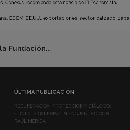
d, Conexus, recomienda esta noticia de
El Economista.
ana
,
EDEM
,
EE.UU.
,
exportaciones
,
sector calzado
,
zapa
la Fundación...
ÚLTIMA PUBLICACIÓN
RECUPERACIÓN, PROTECCIÓN Y DIÁLOGO:
CONEXUS CELEBRA UN ENCUENTRO CON
RAÚL MÉRIDA