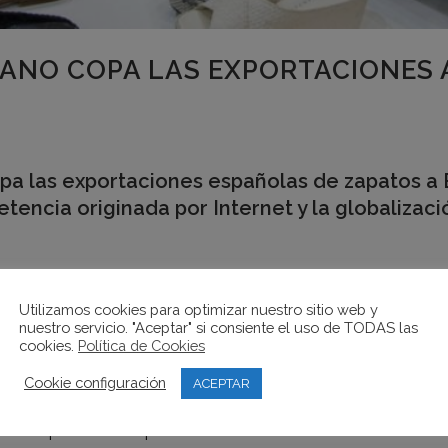
ANO COPA LAS EXPORTACIONES A
opa las exportaciones españolas de zapatos a
etencia originada por Internet y la globalizaci
la Comunidad Valenciana,
Ágora
, los zapatos valencianos han 
o como Nueva York, Londres, Milán o París y se venden en gra
Utilizamos cookies para optimizar nuestro sitio web y
nuestro servicio. "Aceptar" si consiente el uso de TODAS las
cookies.
Política de Cookies
UU procede de la Comunidad Valenciana, donde destaca el eje 
nal y un hueco en el sector del calzado de lujo.
Cookie configuración
ACEPTAR
ión española de zapatos se elabora en las fábricas valencia