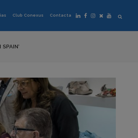
ias
Club Conexus
Contacta
 SPAIN’