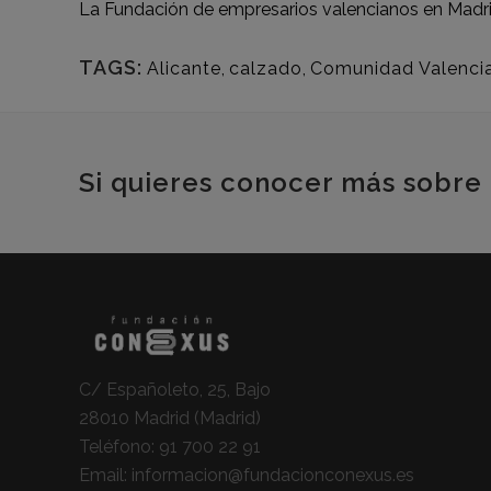
La Fundación de empresarios valencianos en Madri
TAGS:
Alicante
,
calzado
,
Comunidad Valenci
Si quieres conocer más sobre 
C/ Españoleto, 25, Bajo
28010 Madrid (Madrid)
Teléfono:
91 700 22 91
Email:
informacion@fundacionconexus.es