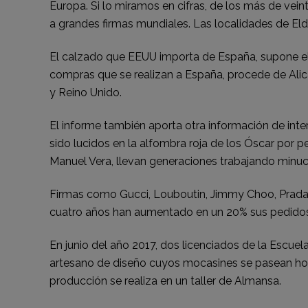
Europa. Si lo miramos en cifras, de los más de vein
a grandes firmas mundiales. Las localidades de Elda
El calzado que EEUU importa de España, supone el 9
compras que se realizan a España, procede de Alican
y Reino Unido.
El informe también aporta otra información de int
sido lucidos en la alfombra roja de los Óscar por
Manuel Vera, llevan generaciones trabajando minu
Firmas como Gucci, Louboutin, Jimmy Choo, Prada, M
cuatro años han aumentado en un 20% sus pedidos
En junio del año 2017, dos licenciados de la Escuel
artesano de diseño cuyos mocasines se pasean hoy 
producción se realiza en un taller de Almansa.