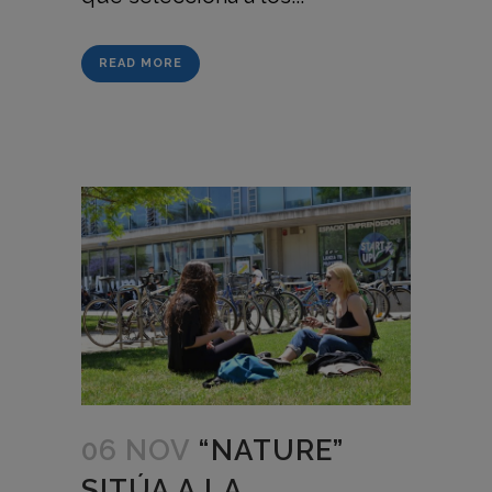
READ MORE
06 NOV
“NATURE”
SITÚA A LA