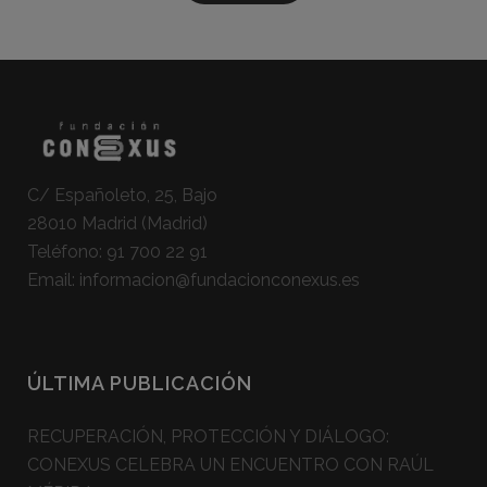
C/ Españoleto, 25, Bajo
28010 Madrid (Madrid)
Teléfono:
91 700 22 91
Email:
informacion@fundacionconexus.es
ÚLTIMA PUBLICACIÓN
RECUPERACIÓN, PROTECCIÓN Y DIÁLOGO:
CONEXUS CELEBRA UN ENCUENTRO CON RAÚL