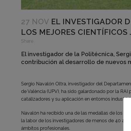
27 NOV
EL INVESTIGADOR D
LOS MEJORES CIENTÍFICOS
Share
El investigador de la Politécnica, Ser
contribución al desarrollo de nuevos 
Sergio Navalón Oltra, investigador del Departamento
de València (UPV), ha sido galardonado por la RAI p
catalizadores y su aplicación en entornos industri
Navalón ha recibido una de las medallas de los Pr
la labor de los investigadores de menos de 40 años
ámbitos profesionales.