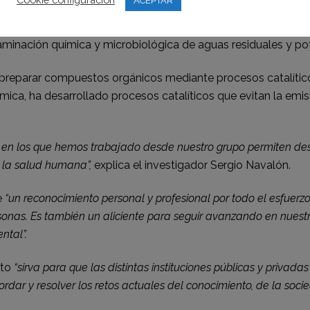
ACEPTAR
ollo de nuevos materiales para la industria química, y entre 
aminación química y microbiológica de aguas residuales y po
de preparar compuestos orgánicos mediante procesos catalíti
mica, ha desarrollado procesos catalíticos que evitan la emi
 en los que hemos trabajado desde nuestro grupo permiten desar
y la salud humana”,
explica el investigador Sergio Navalón.
e
“un reconocimiento personal y profesional por todo el esfuerz
nas. Es también un aliciente para seguir avanzando en nuestra 
ntal”.
nto
“sirva para que las distintas instituciones públicas y priva
dar y resolver los retos actuales del conocimiento, de la socied