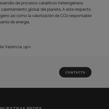
desarrollo de procesos catalíticos heterogéneos
 calentamiento global del planeta. A este respecto,
oxígeno así como la valorización de CO2 responsable
ente de energía.
 de València
,
upv
CONTACTA
NUESTRAS REDES