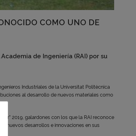
ECONOCIDO COMO UNO DE
l Academia de Ingeniería (RAI) por su
enieros Industriales de la Universitat Politècnica
ntribuciones al desarrollo de nuevos materiales como
lver” 2019, galardones con los que la RAI reconoce
iar nuevos desarrollos e innovaciones en sus