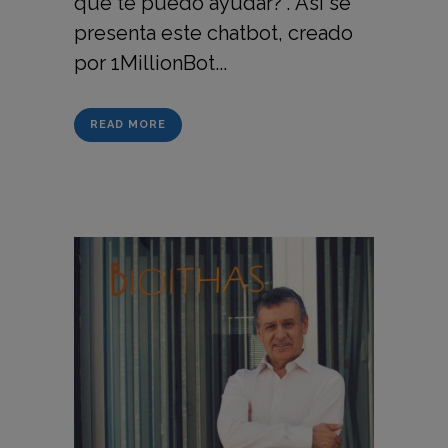
qué te puedo ayudar?". Así se
presenta este chatbot, creado
por 1MillionBot...
READ MORE