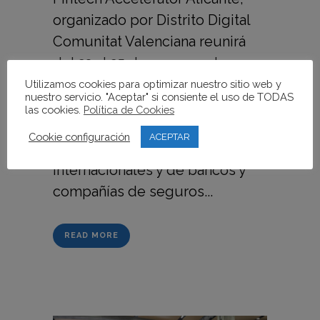
organizado por Distrito Digital
Comunitat Valenciana reunirá
del 23 al 25 de marzo en las
instalaciones del hub
Utilizamos cookies para optimizar nuestro sitio web y
nuestro servicio. "Aceptar" si consiente el uso de TODAS
tecnológico los proyectos más
las cookies.
Política de Cookies
innovadores de las principales
Cookie configuración
ACEPTAR
startups finsurtech nacionales e
internacionales y de bancos y
compañías de seguros...
READ MORE