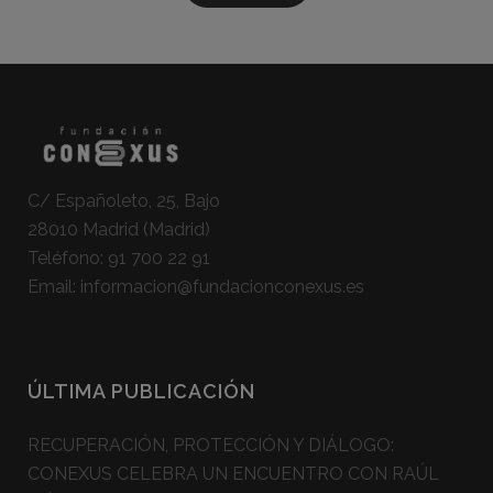
C/ Españoleto, 25, Bajo
28010 Madrid (Madrid)
Teléfono:
91 700 22 91
Email:
informacion@fundacionconexus.es
ÚLTIMA PUBLICACIÓN
RECUPERACIÓN, PROTECCIÓN Y DIÁLOGO:
CONEXUS CELEBRA UN ENCUENTRO CON RAÚL