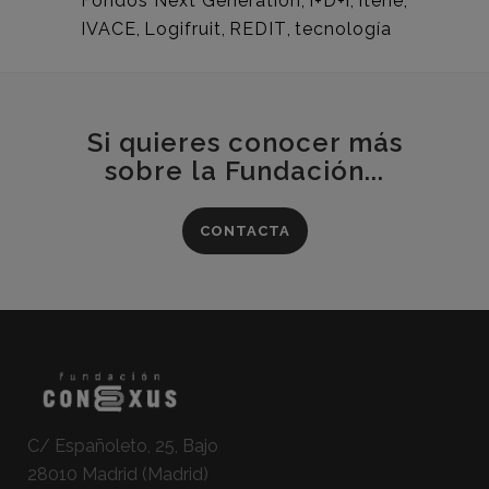
Fondos Next Generation
,
I+D+i
,
Itene
,
IVACE
,
Logifruit
,
REDIT
,
tecnología
Si quieres conocer más
sobre la Fundación...
CONTACTA
C/ Españoleto, 25, Bajo
28010 Madrid (Madrid)