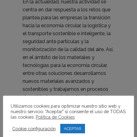
En la actualidad, nuestra actividad se
centra en dar respuesta a los retos que
plantea para las empresas la transición
hacia la economía circular, la logística y
el transporte sostenible e inteligente, la
seguridad ante partículas y la
monitorización de la calidad del aire. Así,
en el ámbito de los materiales y
tecnologías para la economía circular,
entre otras soluciones desarrollamos
nuevos materiales avanzados y
sostenibles y trabajamos en procesos
de reciclado y valorización de residuos.
Utilizamos cookies para optimizar nuestro sitio web y
Para mejorar la seguridad, diseño y
nuestro servicio. "Aceptar" si consiente el uso de TODAS
las cookies.
Política de Cookies
funcionalidad en envases y embalajes
desarrollamos tintas y recubrimientos
Cookie configuración
ACEPTAR
que aportan funcionalidades avanzadas,