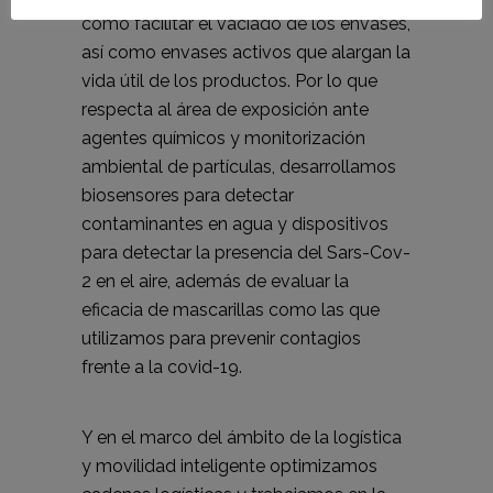
como facilitar el vaciado de los envases,
así como envases activos que alargan la
vida útil de los productos. Por lo que
respecta al área de exposición ante
agentes químicos y monitorización
ambiental de partículas, desarrollamos
biosensores para detectar
contaminantes en agua y dispositivos
para detectar la presencia del Sars-Cov-
2 en el aire, además de evaluar la
eficacia de mascarillas como las que
utilizamos para prevenir contagios
frente a la covid-19.
Y en el marco del ámbito de la logística
y movilidad inteligente optimizamos