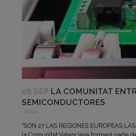
08 SEP
LA COMUNITAT ENTR
SEMICONDUCTORES
in
,
,
,
Share
"SON 27 LAS REGIONES EUROPEAS LA
la Comunitat Valenciana formará parte d