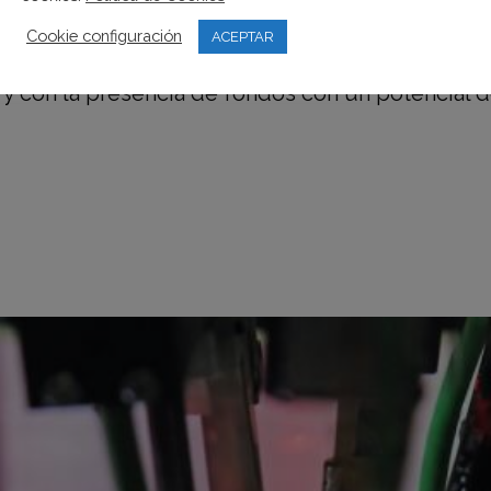
Cookie configuración
ACEPTAR
ub, impulsora del evento, ha presentado la age
y con la presencia de fondos con un potencial de