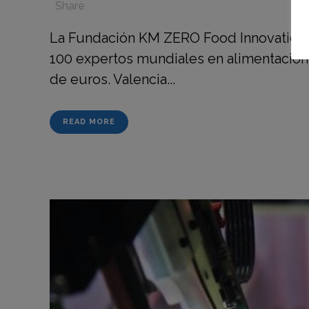
in
,
,
,
Share
La Fundación KM ZERO Food Innovation H
100 expertos mundiales en alimentación 
de euros. Valencia...
READ MORE