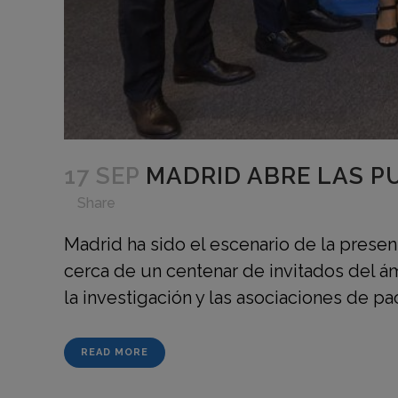
17 SEP
MADRID ABRE LAS P
in
,
,
,
,
Share
Madrid ha sido el escenario de la prese
cerca de un centenar de invitados del ámb
la investigación y las asociaciones de paci
READ MORE