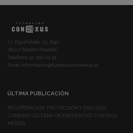
C/ Españoleto, 25, Bajo
28010 Madrid (Madrid)
Teléfono:
91 700 22 91
Email:
informacion@fundacionconexus.es
ÚLTIMA PUBLICACIÓN
RECUPERACIÓN, PROTECCIÓN Y DIÁLOGO:
CONEXUS CELEBRA UN ENCUENTRO CON RAÚL
MÉRIDA