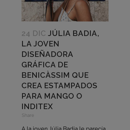
24 DIC
JÚLIA BADIA,
LA JOVEN
DISEÑADORA
GRÁFICA DE
BENICÀSSIM QUE
CREA ESTAMPADOS
PARA MANGO O
INDITEX
in
,
,
Share
A la joven Júlia Badia le parecía