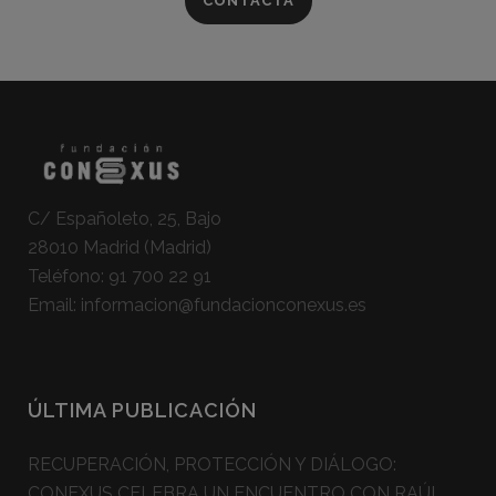
CONTACTA
C/ Españoleto, 25, Bajo
28010 Madrid (Madrid)
Teléfono:
91 700 22 91
Email:
informacion@fundacionconexus.es
ÚLTIMA PUBLICACIÓN
RECUPERACIÓN, PROTECCIÓN Y DIÁLOGO:
CONEXUS CELEBRA UN ENCUENTRO CON RAÚL