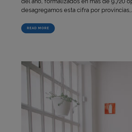
del año, formalizados en más de 9.720 o
desagregamos esta cifra por provincias,..
READ MORE