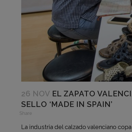
26 NOV
EL ZAPATO VALENC
SELLO ‘MADE IN SPAIN’
in
,
Share
La industria del calzado valenciano copa