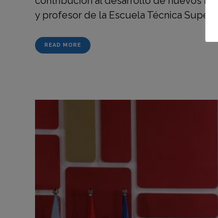
contribución al desarrollo de nuevos ma
y profesor de la Escuela Técnica Superior
READ MORE